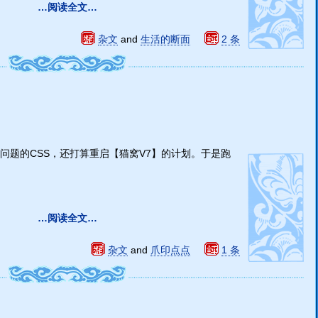
…阅读全文…
杂文
and
生活的断面
2 条
问题的CSS，还打算重启【猫窝V7】的计划。于是跑
…阅读全文…
杂文
and
爪印点点
1 条