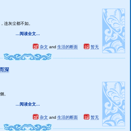
，连灰尘都不如。
…阅读全文…
杂文
and
生活的断面
暂无
而深
侧。
…阅读全文…
杂文
and
生活的断面
暂无