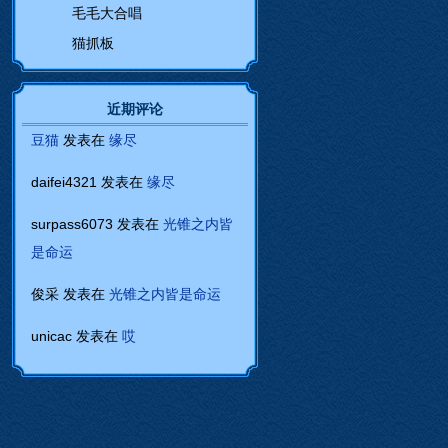
毛毛大合唱
猫抓板
近期评论
豆猫
发表在
缘尽
daifei4321
发表在
缘尽
surpass6073
发表在
光锥之内皆
是命运
俊采
发表在
光锥之内皆是命运
unicac
发表在
哎