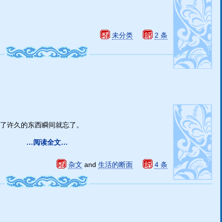
未分类
2 条
了许久的东西瞬间就忘了。
…阅读全文…
杂文
and
生活的断面
4 条