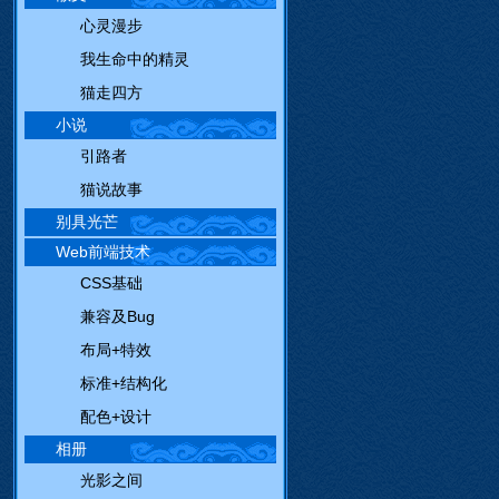
心灵漫步
我生命中的精灵
猫走四方
小说
引路者
猫说故事
别具光芒
Web前端技术
CSS基础
兼容及Bug
布局+特效
标准+结构化
配色+设计
相册
光影之间