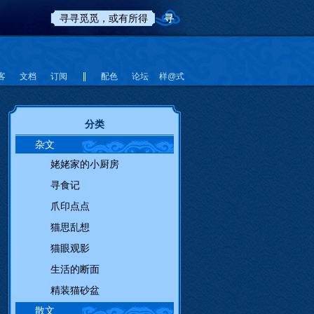
客
文档
订阅
配色
论坛
样@式
分类
杂文
姥姥家的小厨房
寻食记
爪印点点
猫思乱想
猫眼观影
生活的断面
精装猫砂盆
散文