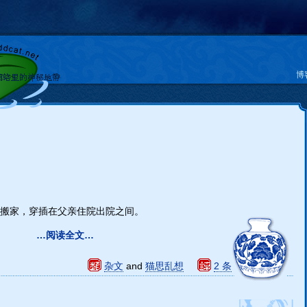
博
搬家，穿插在父亲住院出院之间。
…阅读全文…
杂文
and
猫思乱想
2 条