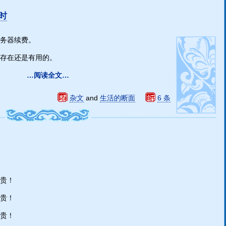
时
务器续费。
存在还是有用的。
…阅读全文…
杂文
and
生活的断面
6 条
贵！
贵！
贵！