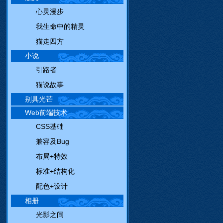
心灵漫步
我生命中的精灵
猫走四方
小说
引路者
猫说故事
别具光芒
Web前端技术
CSS基础
兼容及Bug
布局+特效
标准+结构化
配色+设计
相册
光影之间