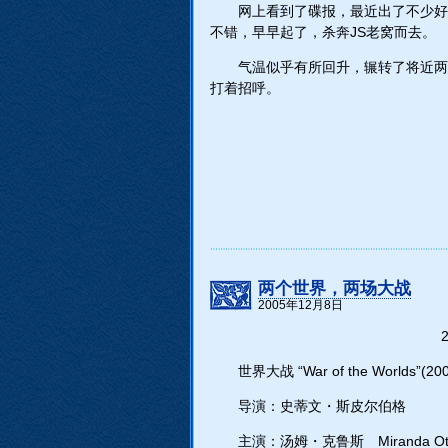
网上看到了碟报，最近出了不少好
不错，早早起了，杀奔JS老窝而去。
气温似乎有所回升，辗转了将近两
打着招呼。
两个世界，两场大战
2005年12月8日
2
世界大战 “War of the Worlds”(200
导演：史蒂文・斯皮尔伯格
主演：汤姆・克鲁斯 Miranda 