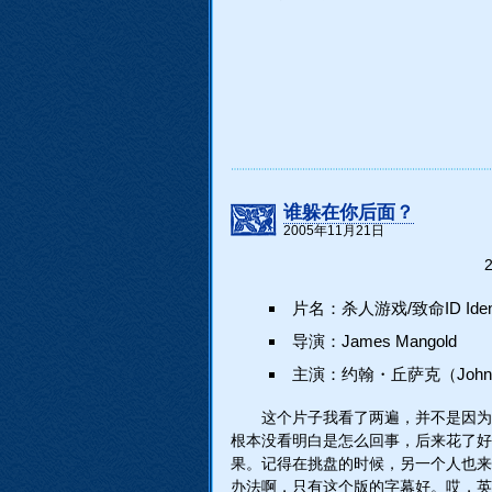
谁躲在你后面？
2005年11月21日
2
片名：杀人游戏/致命ID Identit
导演：James Mangold
主演：约翰・丘萨克（John Cu
这个片子我看了两遍，并不是因为
根本没看明白是怎么回事，后来花了好
果。记得在挑盘的时候，另一个人也来
办法啊，只有这个版的字幕好。哎，英