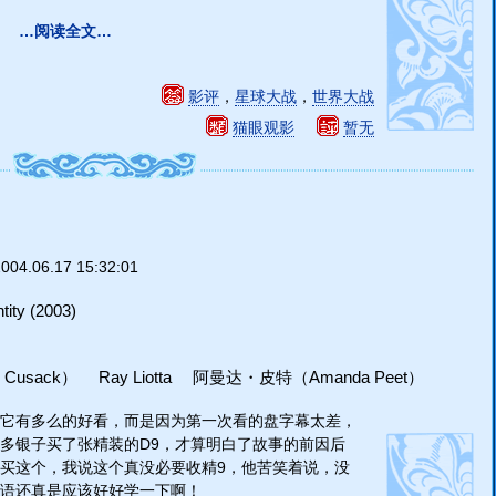
…阅读全文…
影评
，
星球大战
，
世界大战
猫眼观影
暂无
004.06.17 15:32:01
y (2003)
sack） Ray Liotta 阿曼达・皮特（Amanda Peet）
它有多么的好看，而是因为第一次看的盘字幕太差，
多银子买了张精装的D9，才算明白了故事的前因后
买这个，我说这个真没必要收精9，他苦笑着说，没
语还真是应该好好学一下啊！