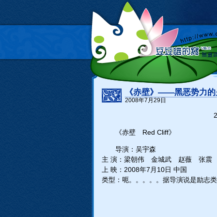
《赤壁》――黑恶势力的
2008年7月29日
2
《赤壁 Red Cliff》
导演：吴宇森
主 演：梁朝伟 金城武 赵薇 张震
上 映：2008年7月10日 中国
类型：呃。。。。。据导演说是励志类