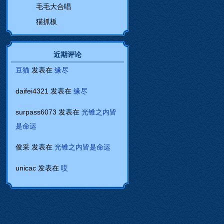
毛毛大合唱
猫抓板
近期评论
豆猫
发表在
缘尽
daifei4321
发表在
缘尽
surpass6073
发表在
光锥之内皆
是命运
俊采
发表在
光锥之内皆是命运
unicac
发表在
哎