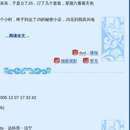
东东，于是Ｑ了JS，订了几个套装，星期六看着天色
个小时，终于到达了JS的秘密小店，JS见到我高兴地
…阅读全文…
dvd
，
碟报
猫眼观影
暂无
005.12.07 17:32:42
5)
Otto 达科塔・法宁