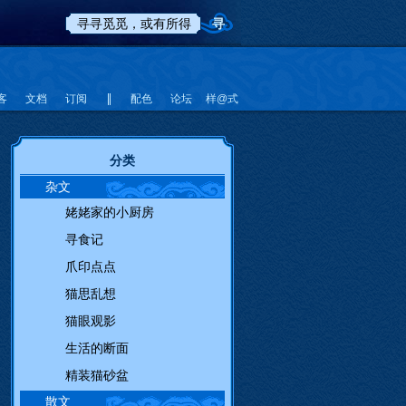
客
文档
订阅
配色
论坛
样@式
分类
杂文
姥姥家的小厨房
寻食记
爪印点点
猫思乱想
猫眼观影
生活的断面
精装猫砂盆
散文