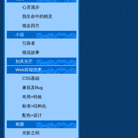
心灵漫步
我生命中的精灵
猫走四方
小说
引路者
猫说故事
别具光芒
Web前端技术
CSS基础
兼容及Bug
布局+特效
标准+结构化
配色+设计
相册
光影之间