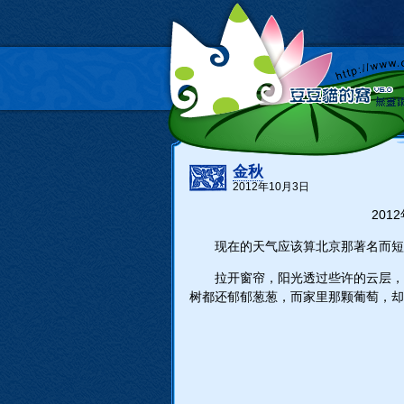
金秋
2012年10月3日
2012
现在的天气应该算北京那著名而短
拉开窗帘，阳光透过些许的云层，
树都还郁郁葱葱，而家里那颗葡萄，却