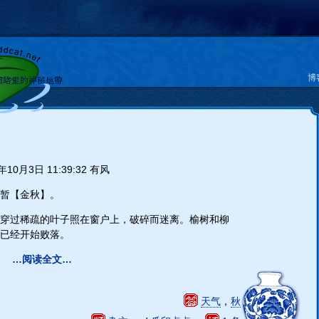
博
年10月3日 11:39:32 有风
暂【金秋】。
穿过稀疏的叶子照在窗户上，破碎而迷离。榆树和柳
已经开始败落。
…阅读全文…
天气
，
秋