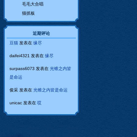
毛毛大合唱
猫抓板
近期评论
豆猫
发表在
缘尽
daifei4321
发表在
缘尽
surpass6073
发表在
光锥之内皆
是命运
俊采
发表在
光锥之内皆是命运
unicac
发表在
哎