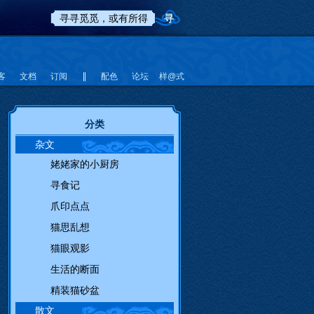
客
文档
订阅
配色
论坛
样@式
分类
杂文
姥姥家的小厨房
寻食记
爪印点点
猫思乱想
猫眼观影
生活的断面
精装猫砂盆
散文