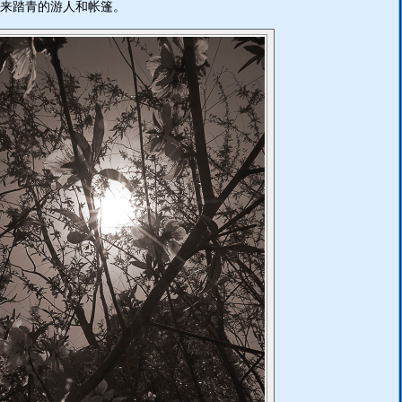
来踏青的游人和帐篷。