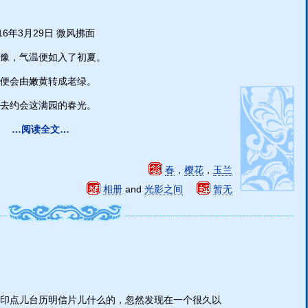
016年3月29日 微风拂面
犹豫，气温便如入了初夏。
便会由嫩黄转成老绿。
去约会这满园的春光。
…阅读全文…
春
，
樱花
，
玉兰
相册
and
光影之间
暂无
印点儿台历明信片儿什么的，忽然发现在一个很久以