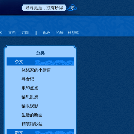
客
文档
订阅
配色
论坛
样@式
分类
杂文
姥姥家的小厨房
寻食记
爪印点点
猫思乱想
猫眼观影
生活的断面
精装猫砂盆
散文