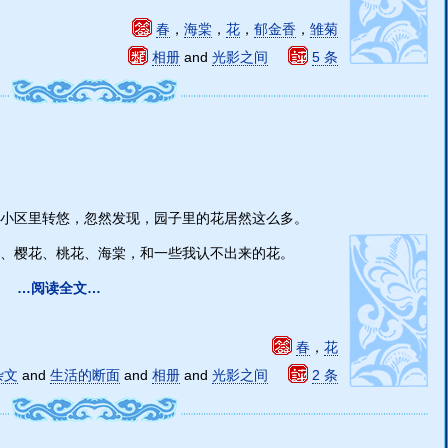
春
，
海棠
，
花
，
郁金香
，
雏菊
相册
and
光影之间
5 条
小区里转悠，忽然发现，园子里的花居然这么多。
、樱花、桃花、海棠，和一些我认不出来的花。
…阅读全文…
春
，
花
杂文
and
生活的断面
and
相册
and
光影之间
2 条