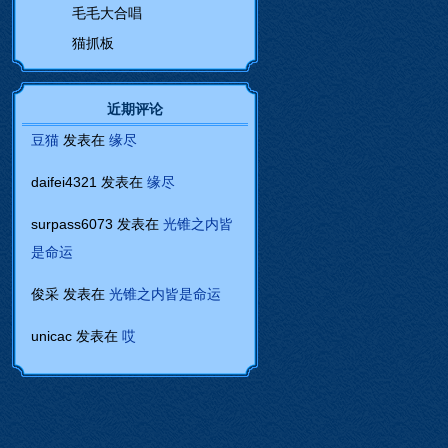
毛毛大合唱
猫抓板
近期评论
豆猫
发表在
缘尽
daifei4321
发表在
缘尽
surpass6073
发表在
光锥之内皆
是命运
俊采
发表在
光锥之内皆是命运
unicac
发表在
哎