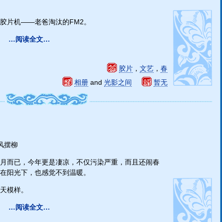
胶片机——老爸淘汰的FM2。
…阅读全文…
胶片
，
文艺
，
春
相册
and
光影之间
暂无
春风摆柳
月而已，今年更是凄凉，不仅污染严重，而且还闹春
在阳光下，也感觉不到温暖。
天模样。
…阅读全文…