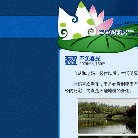
不负春光
2026年4月30日
自从和老妈一起住以后，生活明
老妈喜欢看花，于是她看到哪里有
经的死宅，简直是天翻地覆的变化。