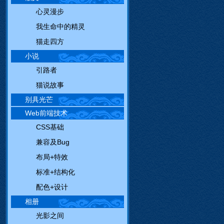
心灵漫步
我生命中的精灵
猫走四方
小说
引路者
猫说故事
别具光芒
Web前端技术
CSS基础
兼容及Bug
布局+特效
标准+结构化
配色+设计
相册
光影之间