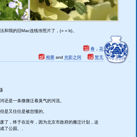
我的旧Mac连线传照片了，(= = b)。
春
，
花
相册
and
光影之间
暂无
荡
河还是一条微微泛着臭气的河流。
，但是又往往是被怠慢的。
废了，终于在近年，因为北京市政府的搬迁计划，这
成了公园。、