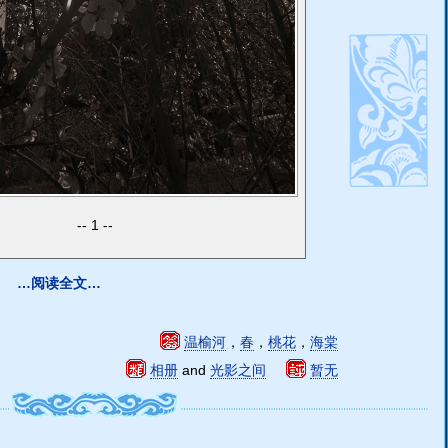
1
…阅读全文…
温榆河
，
春
，
桃花
，
海棠
相册
and
光影之间
暂无