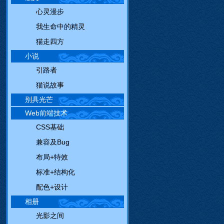
心灵漫步
我生命中的精灵
猫走四方
小说
引路者
猫说故事
别具光芒
Web前端技术
CSS基础
兼容及Bug
布局+特效
标准+结构化
配色+设计
相册
光影之间