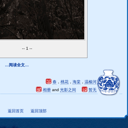
1
…阅读全文…
春
，
桃花
，
海棠
，
温榆河
相册
and
光影之间
暂无
返回首页
返回顶部