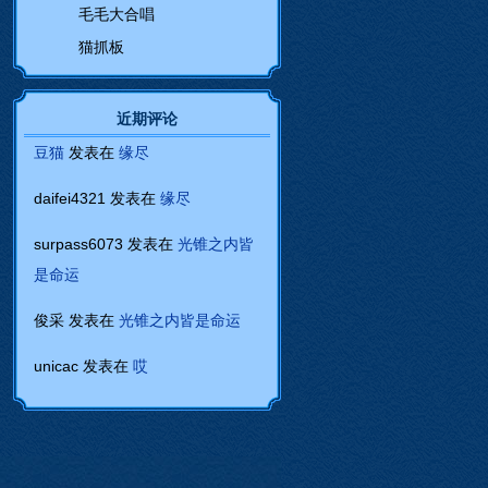
毛毛大合唱
猫抓板
近期评论
豆猫
发表在
缘尽
daifei4321
发表在
缘尽
surpass6073
发表在
光锥之内皆
是命运
俊采
发表在
光锥之内皆是命运
unicac
发表在
哎