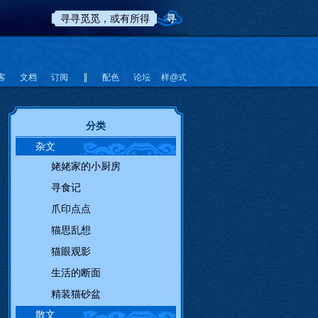
客
文档
订阅
配色
论坛
样@式
分类
杂文
姥姥家的小厨房
寻食记
爪印点点
猫思乱想
猫眼观影
生活的断面
精装猫砂盆
散文