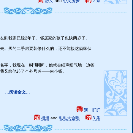
散文
and
心灵漫步
2 条
友到我家已经2年了。邻居家的孩子也快两岁了。
去。买的二手房要装修什么的，还不能接这俩家伙
名字，我现在一叫“胖胖”，他就会细声细气地一边答
我又给他起了个外号叫——何小贱。
…阅读全文…
猫
，
胖胖
相册
and
毛毛大合唱
3 条