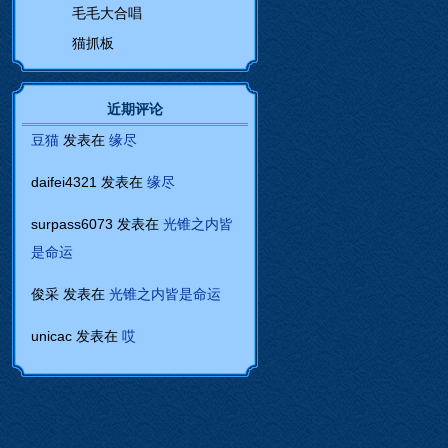
毛毛大合唱
猫抓板
近期评论
豆猫
发表在
缘尽
daifei4321
发表在
缘尽
surpass6073
发表在
光锥之内皆
是命运
俊采
发表在
光锥之内皆是命运
unicac
发表在
哎