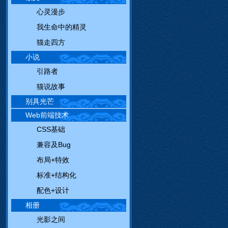
心灵漫步
我生命中的精灵
猫走四方
小说
引路者
猫说故事
别具光芒
Web前端技术
CSS基础
兼容及Bug
布局+特效
标准+结构化
配色+设计
相册
光影之间