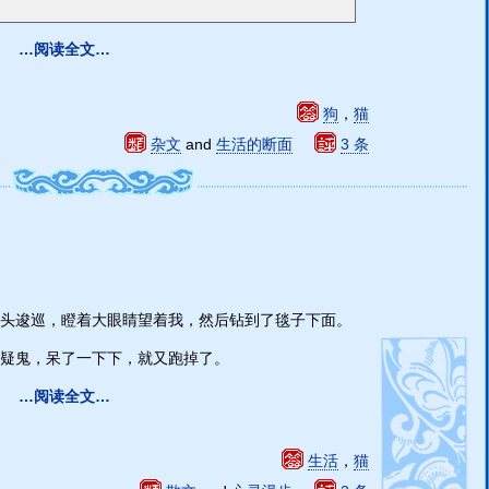
…阅读全文…
狗
，
猫
杂文
and
生活的断面
3 条
头逡巡，瞪着大眼睛望着我，然后钻到了毯子下面。
疑鬼，呆了一下下，就又跑掉了。
…阅读全文…
生活
，
猫