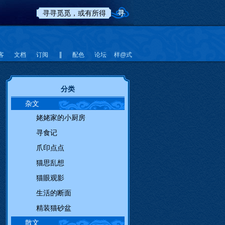
客
文档
订阅
配色
论坛
样@式
分类
杂文
姥姥家的小厨房
寻食记
爪印点点
猫思乱想
猫眼观影
生活的断面
精装猫砂盆
散文