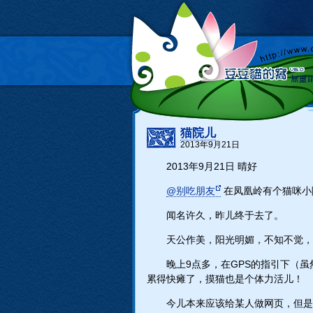
猫院儿
2013年9月21日
2013年9月21日 晴好
@别吃朋友
在凤凰岭有个猫咪小
闻名许久，昨儿终于去了。
天公作美，阳光明媚，不知不觉，
晚上9点多，在GPS的指引下（
累得快瘫了，摸猫也是个体力活儿！
今儿本来应该给某人做网页，但是