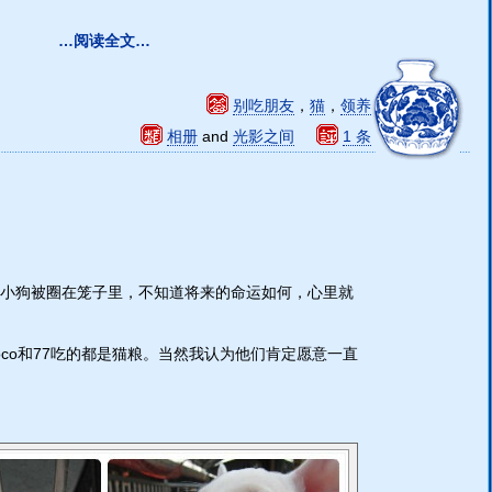
…阅读全文…
别吃朋友
，
猫
，
领养
相册
and
光影之间
1 条
小狗被圈在笼子里，不知道将来的命运如何，心里就
co和77吃的都是猫粮。当然我认为他们肯定愿意一直