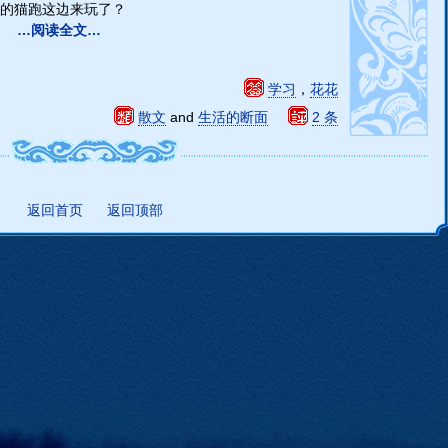
的猫跑这边来玩了？
…阅读全文…
学习
，
花花
散文
and
生活的断面
2 条
返回首页
返回顶部