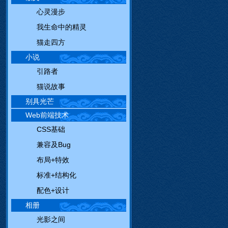
心灵漫步
我生命中的精灵
猫走四方
小说
引路者
猫说故事
别具光芒
Web前端技术
CSS基础
兼容及Bug
布局+特效
标准+结构化
配色+设计
相册
光影之间