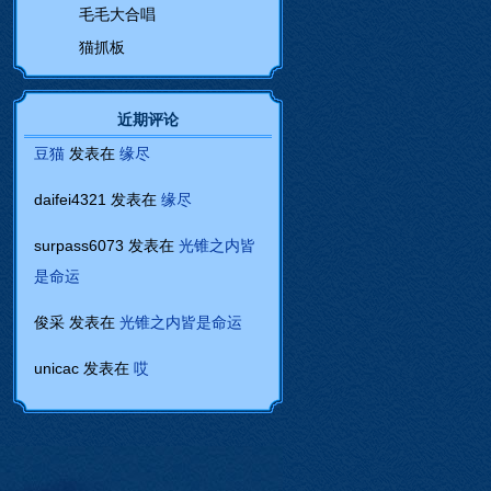
毛毛大合唱
猫抓板
近期评论
豆猫
发表在
缘尽
daifei4321
发表在
缘尽
surpass6073
发表在
光锥之内皆
是命运
俊采
发表在
光锥之内皆是命运
unicac
发表在
哎