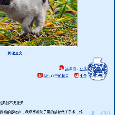
…阅读全文…
流浪猫
，
花花
我生命中的精灵
4 条
一天不刮风就不见蓝天
闹猫的嗷嗷声，我琢磨着院子里的猫都做了手术，难