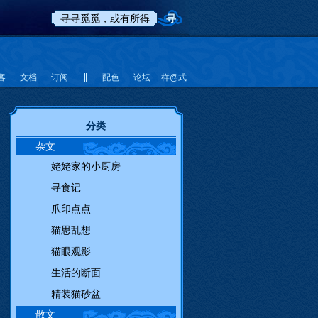
客
文档
订阅
配色
论坛
样@式
分类
杂文
姥姥家的小厨房
寻食记
爪印点点
猫思乱想
猫眼观影
生活的断面
精装猫砂盆
散文