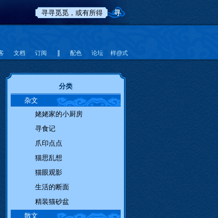
客
文档
订阅
配色
论坛
样@式
分类
杂文
姥姥家的小厨房
寻食记
爪印点点
猫思乱想
猫眼观影
生活的断面
精装猫砂盆
散文