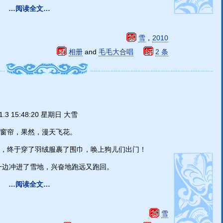
…阅读全文…
雪
，
2010
相册
and
毛毛大合唱
2 条
.1.3 15:48:20 星期日 大雪
开窗帘，果然，漫天飞花。
，终于穿了羽绒服裹了围巾，唤上狗儿们出门！
着一边冲进了雪地，兴奋地跑远又跑回。
…阅读全文…
雪