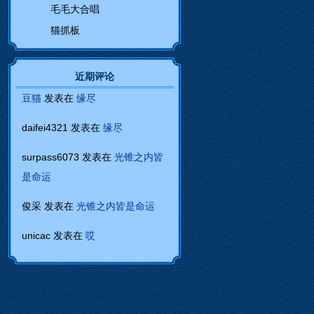
毛毛大合唱
猫抓板
近期评论
豆猫
发表在
缘尽
daifei4321
发表在
缘尽
surpass6073
发表在
光锥之内皆
是命运
俊采
发表在
光锥之内皆是命运
unicac
发表在
哎