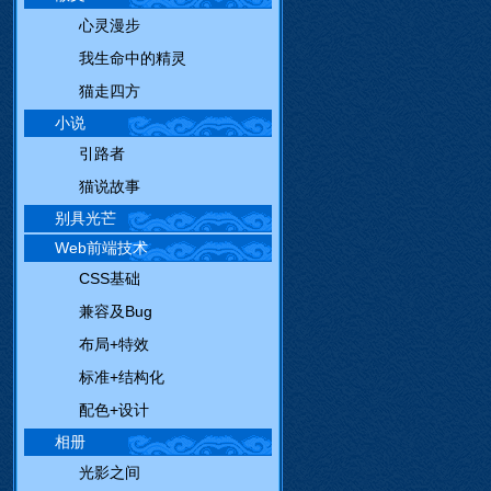
心灵漫步
我生命中的精灵
猫走四方
小说
引路者
猫说故事
别具光芒
Web前端技术
CSS基础
兼容及Bug
布局+特效
标准+结构化
配色+设计
相册
光影之间