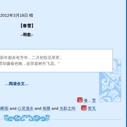
2012年3月18日 晴
【春雪】
–韩愈–
“新年都未有芳华，二月初惊见草芽。
雪却嫌春色晚，故穿庭树作飞花。”
…阅读全文…
春
，
雪
的断面
and
心灵漫步
and
相册
and
光影之间
暂无