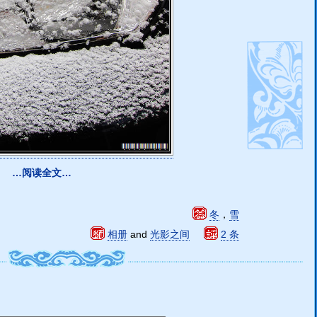
…阅读全文…
冬
，
雪
相册
and
光影之间
2 条