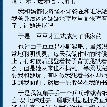
道：“来，进来吧，别怕。”
我和妈都很奇怪不知爸在和谁说
我爸身后迟迟疑疑地望屋里面张望着
了，让她进屋吧。”
于是，豆豆才正式成为了我家的
也许由于豆豆是小野猫吧，虽然
常地聪明机灵。每天我做作业的时候
上，有时候后腿登着椅子背前腿扒着
么，但是她从来也不捣乱。等我做完
要我和她玩，有时候我想看书不理她
走到我面前，然后一屁股坐在我的书
于是我就顺手丢一个乒乓球或者
会“嗖”地蹿过去，噼呖扒拉地折腾