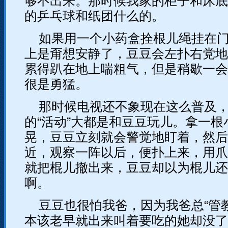
够不出来。那时候我家的柜子和床底
的乒乓球和纸团什么的。
如果用一个小药盒拴根儿绳挂在
上是甭想安静了，豆豆会左扑右党地
累得趴在地上喘粗气，但是稍歇一会
很是勇猛。
那时候电视还不象现在这么普及
的“活动”大都是和豆豆玩儿。拿一
晃，豆豆立刻就会警觉地盯着，然后
近，观察一阵以后，便扑上来，用爪
就把棍儿撤出来，豆豆却以为棍儿还
啊。
豆豆也很怕我爸，因为我爸总“管
本该老早就出来叫着要吃的她却没了