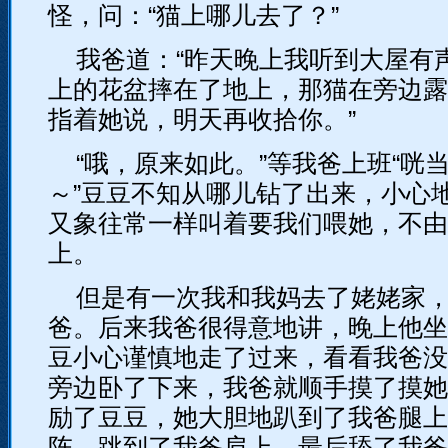
怪，问：“猫上哪儿去了？”
我爸道：“昨天晚上我听到大屋有
上的花盆摔在了地上，那猫在旁边露
指着她说，明天再收拾你。”
“哦，原来如此。”等我爸上班“咣当
～”豆豆不知从哪儿钻了出来，小心
又象往常一样叫着要我们喂她，不由
上。
但是有一次我和我妈去了姥姥家
爸。后来我爸很得意地讲，晚上他坐
豆小心谨慎地走了过来，看看我爸没
旁边卧了下来，我爸就顺手摸了摸她
励了豆豆，她大胆地趴到了我爸腿上
阵，跳到了我爸肩上，最后舔了我爸