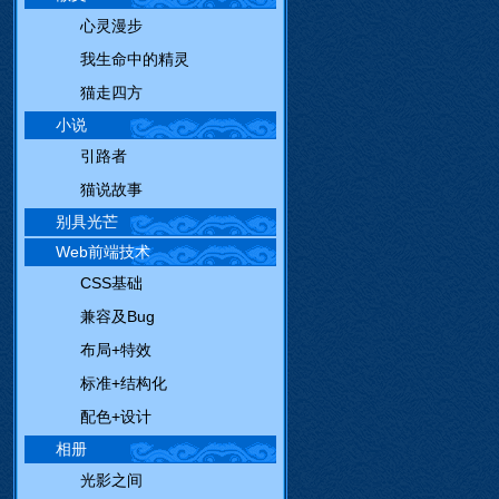
心灵漫步
我生命中的精灵
猫走四方
小说
引路者
猫说故事
别具光芒
Web前端技术
CSS基础
兼容及Bug
布局+特效
标准+结构化
配色+设计
相册
光影之间