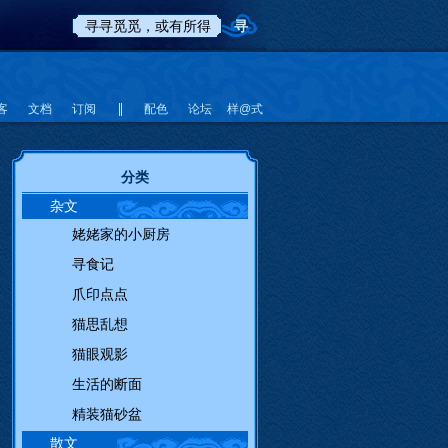
客
文档
订阅
配色
论坛
样@式
分类
杂文
姥姥家的小厨房
寻食记
爪印点点
猫思乱想
猫眼观影
生活的断面
精装猫砂盆
散文