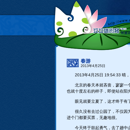
春游
2013年4月25日
2013年4月25日 19:54:33 
北京的春天本就吝啬，寥寥一
也就十度左右的样子，即使站在阳
眼见就要立夏了，这才终于有
很久没有去过公园了，不仅因
进个门都要买票，无趣地很。
今天终于鼓起勇气，去了趟中