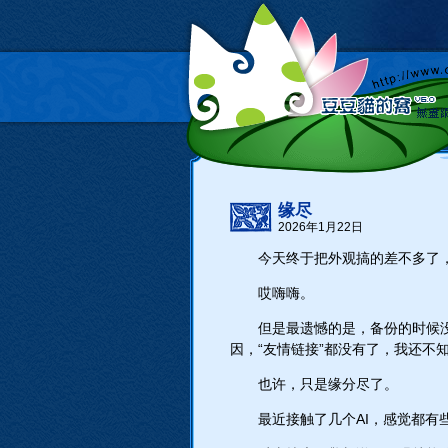
缘尽
2026年1月22日
今天终于把外观搞的差不多了
哎嗨嗨。
但是最遗憾的是，备份的时候没
因，“友情链接”都没有了，我还不
也许，只是缘分尽了。
最近接触了几个AI，感觉都