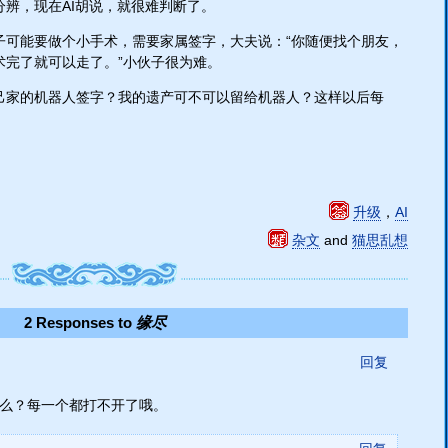
辨，现在AI胡说，就很难判断了。
子可能要做个小手术，需要家属签字，大夫说：“你随便找个朋友，
术完了就可以走了。”小伙子很为难。
己家的机器人签字？我的遗产可不可以留给机器人？这样以后每
升级
，
AI
杂文
and
猫思乱想
2 Responses to
缘尽
回复
接么？每一个都打不开了哦。