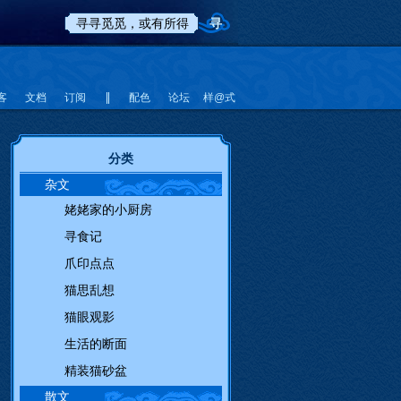
客
文档
订阅
配色
论坛
样@式
分类
杂文
姥姥家的小厨房
寻食记
爪印点点
猫思乱想
猫眼观影
生活的断面
精装猫砂盆
散文