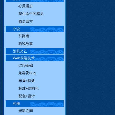
心灵漫步
我生命中的精灵
猫走四方
小说
引路者
猫说故事
别具光芒
Web前端技术
CSS基础
兼容及Bug
布局+特效
标准+结构化
配色+设计
相册
光影之间